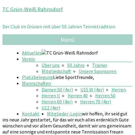
Zum
TC Grün-Weiß Rahnsdorf
Inhalt
springen
Der Club im Grünen mit über 50 Jahren Tennistradition
Menü
Aktuelles
Verein
Über uns
50 Jahre
Trainer
Mitgliedschaft
Unsere Sponsoren
Platzbelegung
Liebe Sportfreunde,
Mannschaften
Damen 50 (4er)
U15 W (4er)
Herren
Herren II
Herren 40
Herren 50
Herren 60 (4er)
Herren 70 (4er)
U12 (4er)
Kontakt
Mitglieder-Login
wir hoffen, ihr seid gut
ins neue Jahr gestartet, für das wir euch alles erdenklich Gute
wünschen und vor allem Gesundheit, damit wir uns gemeinsam
auf eine sonnige und entspannte neue Tennissaison freuen