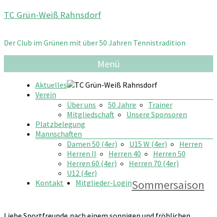
Zum
TC Grün-Weiß Rahnsdorf
Inhalt
springen
Der Club im Grünen mit über 50 Jahren Tennistradition
Menü
Aktuelles
Verein
Über uns
50 Jahre
Trainer
Mitgliedschaft
Unsere Sponsoren
Platzbelegung
Mannschaften
Damen 50 (4er)
U15 W (4er)
Herren
Herren II
Herren 40
Herren 50
Herren 60 (4er)
Herren 70 (4er)
U12 (4er)
Sommersaison
Kontakt
Mitglieder-Login
Liebe Sportfreunde,nach einem sonnigen und fröhlichen