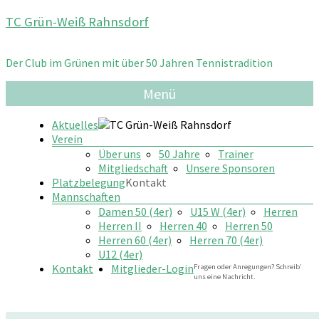
Zum
TC Grün-Weiß Rahnsdorf
Inhalt
springen
Der Club im Grünen mit über 50 Jahren Tennistradition
Menü
Aktuelles
Verein
Über uns
50 Jahre
Trainer
Mitgliedschaft
Unsere Sponsoren
Platzbelegung
Kontakt
Mannschaften
Damen 50 (4er)
U15 W (4er)
Herren
Herren II
Herren 40
Herren 50
Herren 60 (4er)
Herren 70 (4er)
U12 (4er)
Kontakt
Mitglieder-Login
Fragen oder Anregungen? Schreib’
uns eine Nachricht.