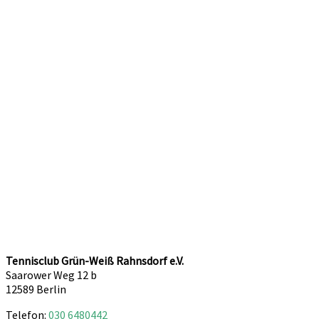
Tennisclub Grün-Weiß Rahnsdorf e.V.
Saarower Weg 12 b
12589 Berlin
Telefon:
030 6480442