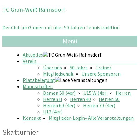
Zum
TC Grün-Weiß Rahnsdorf
Inhalt
springen
Der Club im Grünen mit über 50 Jahren Tennistradition
Menü
Aktuelles
Verein
Über uns
50 Jahre
Trainer
Mitgliedschaft
Unsere Sponsoren
Platzbelegung
Mannschaften
Damen 50 (4er)
U15 W (4er)
Herren
Herren II
Herren 40
Herren 50
Herren 60 (4er)
Herren 70 (4er)
U12 (4er)
Kontakt
Mitglieder-Login
« Alle Veranstaltungen
Skatturnier