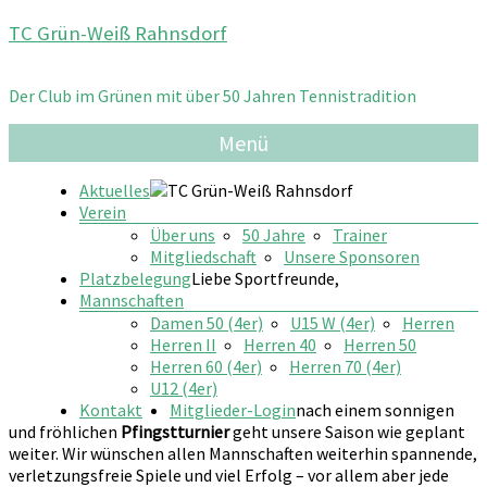
Zum
TC Grün-Weiß Rahnsdorf
Inhalt
springen
Der Club im Grünen mit über 50 Jahren Tennistradition
Menü
Aktuelles
Verein
Über uns
50 Jahre
Trainer
Mitgliedschaft
Unsere Sponsoren
Platzbelegung
Liebe Sportfreunde,
Mannschaften
Damen 50 (4er)
U15 W (4er)
Herren
Herren II
Herren 40
Herren 50
Herren 60 (4er)
Herren 70 (4er)
U12 (4er)
Kontakt
Mitglieder-Login
nach einem sonnigen
und fröhlichen
Pfingstturnier
geht unsere Saison wie geplant
weiter. Wir wünschen allen Mannschaften weiterhin spannende,
verletzungs­freie Spiele und viel Erfolg – vor allem aber jede