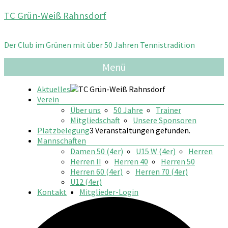
Zum
TC Grün-Weiß Rahnsdorf
Inhalt
springen
Der Club im Grünen mit über 50 Jahren Tennistradition
Menü
Aktuelles
Verein
Über uns
50 Jahre
Trainer
Mitgliedschaft
Unsere Sponsoren
Platzbelegung
3 Veranstaltungen gefunden.
Mannschaften
Damen 50 (4er)
U15 W (4er)
Herren
Herren II
Herren 40
Herren 50
Herren 60 (4er)
Herren 70 (4er)
U12 (4er)
Kontakt
Mitglieder-Login