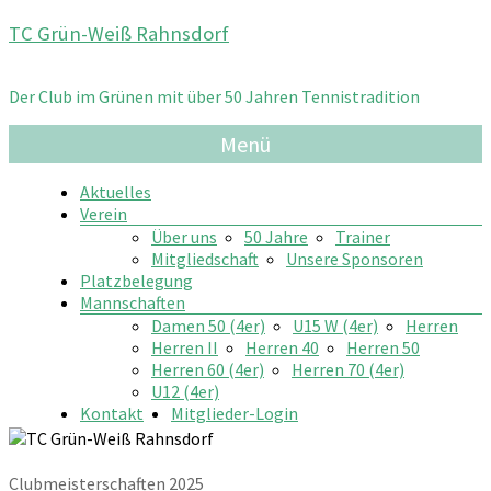
Zum
TC Grün-Weiß Rahnsdorf
Inhalt
springen
Der Club im Grünen mit über 50 Jahren Tennistradition
Menü
Aktuelles
Verein
Über uns
50 Jahre
Trainer
Mitgliedschaft
Unsere Sponsoren
Platzbelegung
Mannschaften
Damen 50 (4er)
U15 W (4er)
Herren
Herren II
Herren 40
Herren 50
Herren 60 (4er)
Herren 70 (4er)
U12 (4er)
Kontakt
Mitglieder-Login
Clubmeisterschaften 2025