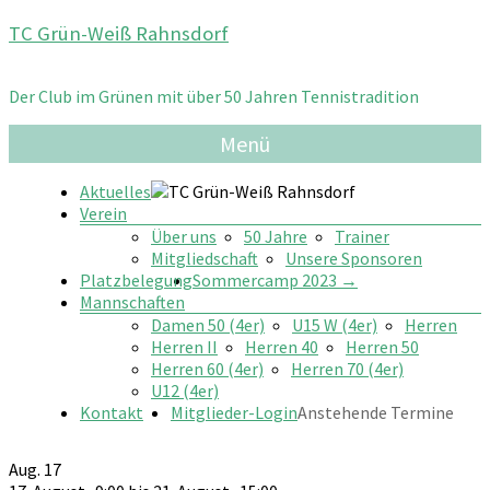
Zum
TC Grün-Weiß Rahnsdorf
Inhalt
springen
Der Club im Grünen mit über 50 Jahren Tennistradition
Menü
Aktuelles
Verein
Über uns
50 Jahre
Trainer
Mitgliedschaft
Unsere Sponsoren
Platzbelegung
Sommercamp 2023
→
Mannschaften
Damen 50 (4er)
U15 W (4er)
Herren
Herren II
Herren 40
Herren 50
Herren 60 (4er)
Herren 70 (4er)
U12 (4er)
Kontakt
Mitglieder-Login
Anstehende Termine
Aug.
17