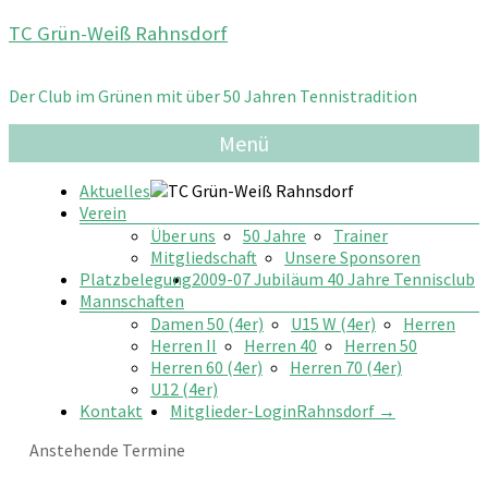
Zum
TC Grün-Weiß Rahnsdorf
Inhalt
springen
Der Club im Grünen mit über 50 Jahren Tennistradition
Menü
Aktuelles
Verein
Über uns
50 Jahre
Trainer
Mitgliedschaft
Unsere Sponsoren
Platzbelegung
2009-07 Jubiläum 40 Jahre Tennisclub
Mannschaften
Damen 50 (4er)
U15 W (4er)
Herren
Herren II
Herren 40
Herren 50
Herren 60 (4er)
Herren 70 (4er)
U12 (4er)
Kontakt
Mitglieder-Login
Rahnsdorf
→
Anstehende Termine