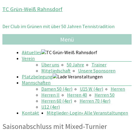
Zum
TC Grün-Weiß Rahnsdorf
Inhalt
springen
Der Club im Grünen mit über 50 Jahren Tennistradition
Menü
Aktuelles
Verein
Über uns
50 Jahre
Trainer
Mitgliedschaft
Unsere Sponsoren
Platzbelegung
Mannschaften
Damen 50 (4er)
U15 W (4er)
Herren
Herren II
Herren 40
Herren 50
Herren 60 (4er)
Herren 70 (4er)
U12 (4er)
Kontakt
Mitglieder-Login
« Alle Veranstaltungen
Saisonabschluss mit Mixed-Turnier