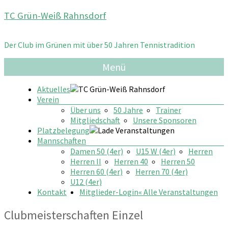
Zum
TC Grün-Weiß Rahnsdorf
Inhalt
springen
Der Club im Grünen mit über 50 Jahren Tennistradition
Menü
Aktuelles
Verein
Über uns
50 Jahre
Trainer
Mitgliedschaft
Unsere Sponsoren
Platzbelegung
Mannschaften
Damen 50 (4er)
U15 W (4er)
Herren
Herren II
Herren 40
Herren 50
Herren 60 (4er)
Herren 70 (4er)
U12 (4er)
Kontakt
Mitglieder-Login
« Alle Veranstaltungen
Clubmeisterschaften Einzel